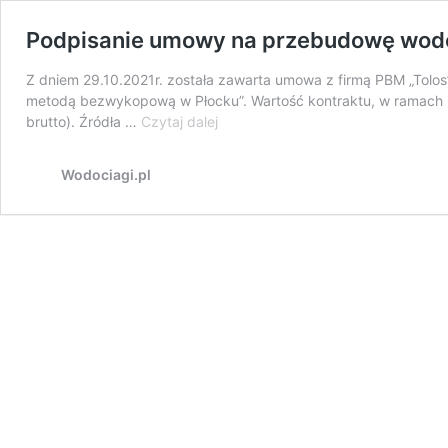
Podpisanie umowy na przebudowę wodo
Z dniem 29.10.2021r. została zawarta umowa z firmą PBM „Tolos
metodą bezwykopową w Płocku”. Wartość kontraktu, w ramach k
Podpisanie
brutto). Źródła …
Czytaj dalej
umowy
na
Wodociagi.pl
przebudowę
wodociągu
magistralnego
dn600
do
osiedla
„Podolszyce”